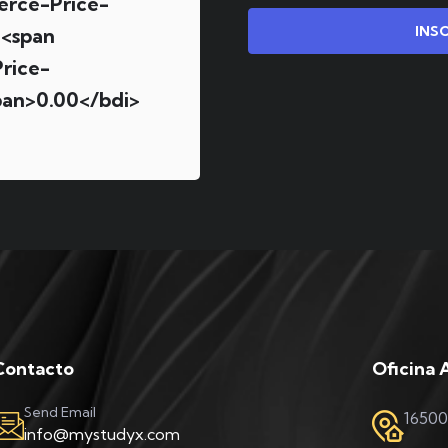
erce-Price-
INS
<span
rice-
pan>0.00</bdi>
Contacto
Oficina 
Send Email
16500
info@mystudyx.com