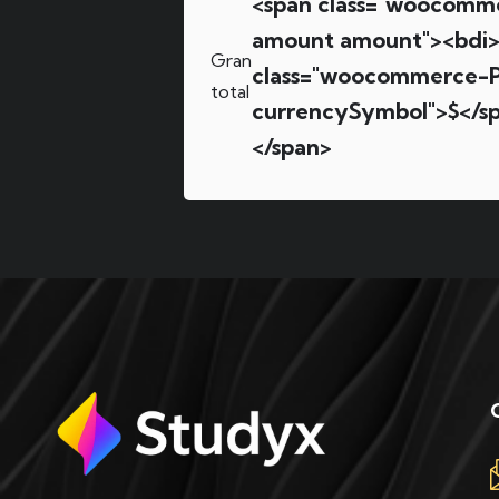
<span class="woocomm
amount amount"><bdi>
Gran
class="woocommerce-P
total
currencySymbol">$</s
</span>