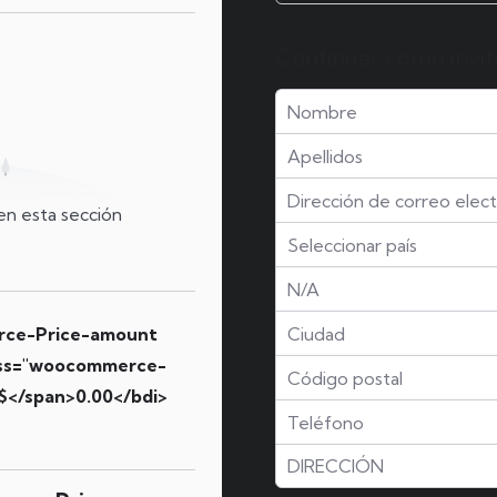
Continuar como invi
en esta sección
rce-Price-amount
ass="woocommerce-
$</span>0.00</bdi>