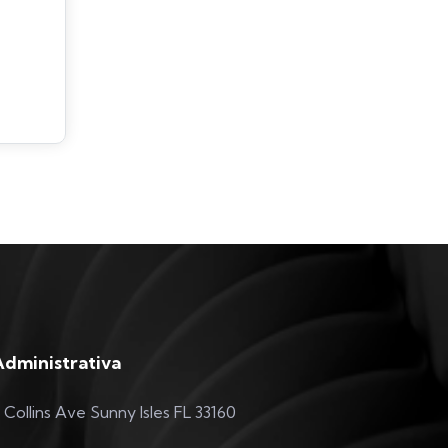
Administrativa
 Collins Ave Sunny Isles FL 33160