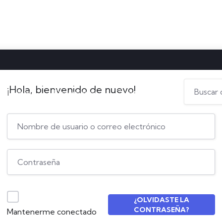
¡Hola, bienvenido de nuevo!
Home
Diplomados
Campus Virtual
¿OLVIDASTE LA
CONTRASEÑA?
Mantenerme conectado