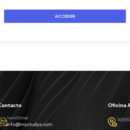
ACCEDER
Contacto
Oficina 
Send Email
16500
info@mystudyx.com