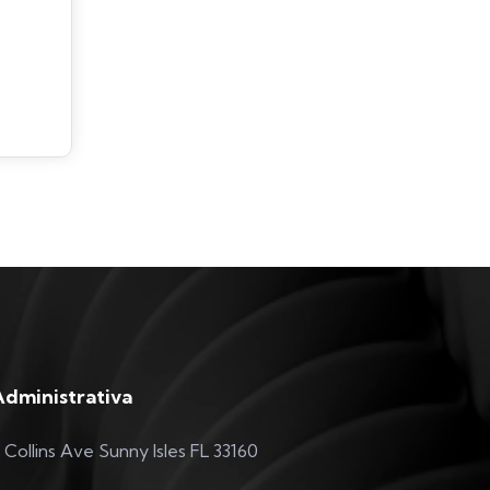
Administrativa
 Collins Ave Sunny Isles FL 33160