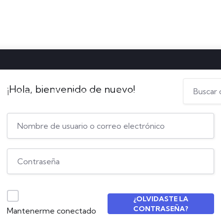
¡Hola, bienvenido de nuevo!
Home
Diplomados
Campus Virtual
¿OLVIDASTE LA
CONTRASEÑA?
Mantenerme conectado