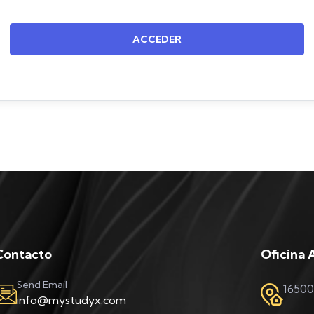
ACCEDER
Contacto
Oficina 
Send Email
16500
info@mystudyx.com