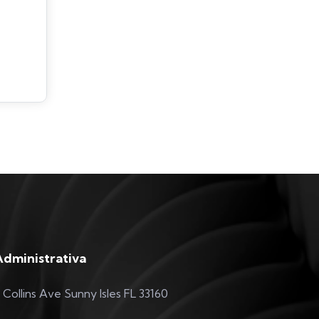
Administrativa
 Collins Ave Sunny Isles FL 33160