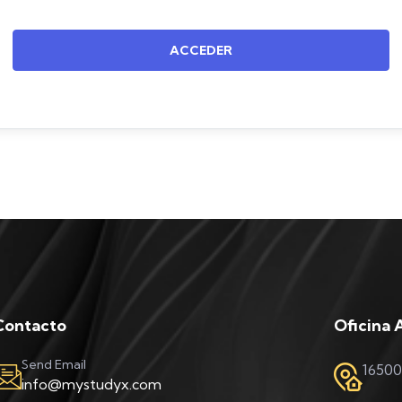
ACCEDER
Contacto
Oficina 
Send Email
16500
info@mystudyx.com