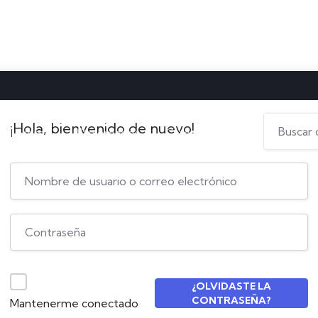
¡Hola, bienvenido de nuevo!
Home
Diplomados
Campus Virtual
¿OLVIDASTE LA
CONTRASEÑA?
Mantenerme conectado