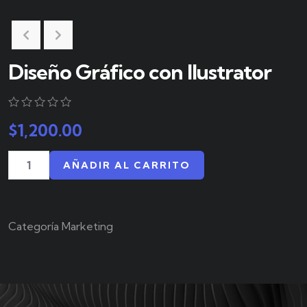
Diseño Gráfico con Ilustrator
0
5
0
$
1,200.00
out
of
based
AÑADIR AL CARRITO
on
customer
ratings
Categoría
Marketing