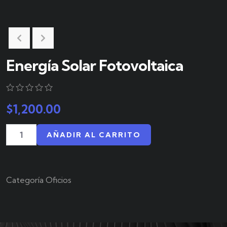
Energía Solar Fotovoltaica
0
5
0
$
1,200.00
out
of
based
AÑADIR AL CARRITO
on
customer
ratings
Categoría
Oficios