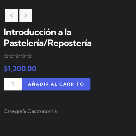
Introducción a la
Pastelería/Repostería
0
5
0
$
1,200.00
out
of
based
AÑADIR AL CARRITO
on
customer
ratings
Categoría
Gastronomía