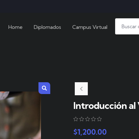
Home
Diplomados
Campus Virtual
Introducción al 
0
5
0
$
1,200.00
out
of