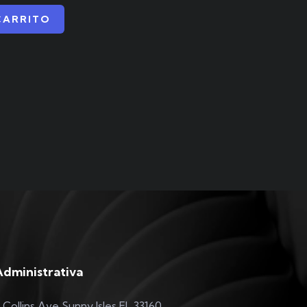
CARRITO
Administrativa
 Collins Ave Sunny Isles FL 33160