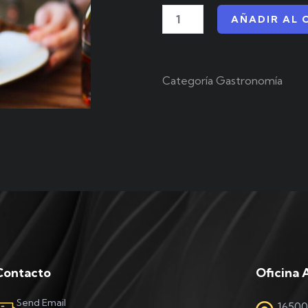
based
AÑADIR AL 
on
customer
ratings
Categoría
Gastronomía
Contacto
Oficina 
Send Email
16500